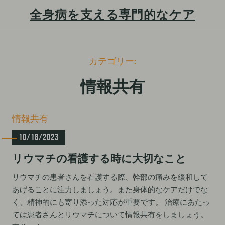
全身病を支える専門的なケア
S
カテゴリー:
k
i
情報共有
p
t
C
情報共有
o
a
c
10/18/2023
t
e
o
リウマチの看護する時に大切なこと
g
n
o
t
リウマチの患者さんを看護する際、幹部の痛みを緩和して
r
あげることに注力しましょう。また身体的なケアだけでな
i
e
e
く、精神的にも寄り添った対応が重要です。 治療にあたっ
n
s
ては患者さんとリウマチについて情報共有をしましょう。
t